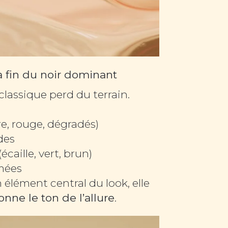
la fin du noir dominant
lassique perd du terrain.
re, rouge, dégradés)
des
écaille, vert, brun)
mées
élément central du look, elle
onne le ton de l’allure
.