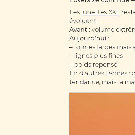
Les
lunettes XXL
rest
évoluent.
Avant :
volume extrêm
Aujourd’hui :
– formes larges mais 
– lignes plus fines
– poids repensé
En d’autres termes : ce 
tendance, mais la maî