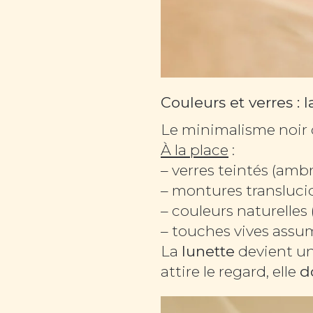
Couleurs et verres : 
Le minimalisme noir c
À la place
:
– verres teintés (amb
– montures transluci
– couleurs naturelles (
– touches vives assu
La
lunette
devient un 
attire le regard, elle
d