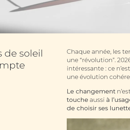
de soleil
Chaque année, les t
une “révolution”. 20
compte
intéressante : ce n’e
une évolution cohére
Le changement
n’es
touche
aussi
à l’usag
de choisir ses lunett