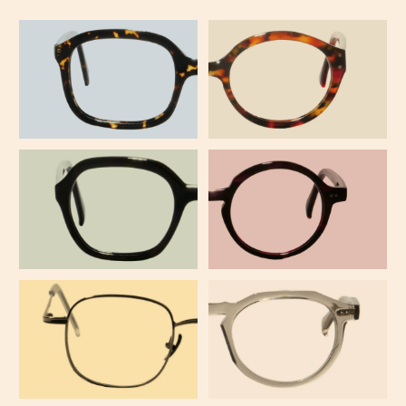
AFD
AFH
AJI
AFA
AM01
AJA