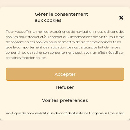
Gérer le consentement
aux cookies
Pour vous offrir la meilleure expérience de navigation, nous utilisons des
cookies pour stocker et/ou accéder aux informations des visiteurs. Le fait
de consentir à ces cookies nous permettra de traiter des données telles
RUBRIQUES
que le comportement de navigation de nos visiteurs. Le fait de ne pas
Les Lunettes
consentir ou de retirer son consentement peut avoir un effet négatif sur
CONTACT
certaines fonctionnalités.
Le Labo
Nous contacter
L'Histoire
À PROPOS
La Boutique Pyramides
L'Atelier
Accepter
La Gazette
SUIVEZ-NOUS
La Revue de Presse
Instagram
Refuser
Facebook
© 2022- 2026 L'Ingénieur Chevallier. Tous droits réservés.
Plan du site
.
Voir les préférences
Politique de confidentialité
.
Mentions légales et crédits
.
Politique de cookies
Politique de confidentialité de L’Ingénieur Chevallier
PRENDRE UN RENDEZ-VOUS