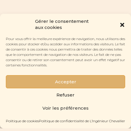
Gérer le consentement
aux cookies
Pour vous offrir la meilleure expérience de navigation, nous utilisons des
cookies pour stocker et/ou accéder aux informations des visiteurs. Le fait
de consentir à ces cookies nous permettra de traiter des données telles
RUBRIQUES
que le comportement de navigation de nos visiteurs. Le fait de ne pas
Les Lunettes
consentir ou de retirer son consentement peut avoir un effet négatif sur
CONTACT
certaines fonctionnalités.
Le Labo
Nous contacter
L'Histoire
À PROPOS
La Boutique Pyramides
L'Atelier
Accepter
La Gazette
SUIVEZ-NOUS
La Revue de Presse
Instagram
Refuser
Facebook
© 2022- 2026 L'Ingénieur Chevallier. Tous droits réservés.
Plan du site
.
Voir les préférences
Politique de confidentialité
.
Mentions légales et crédits
.
Politique de cookies
Politique de confidentialité de L’Ingénieur Chevallier
PRENDRE UN RENDEZ-VOUS