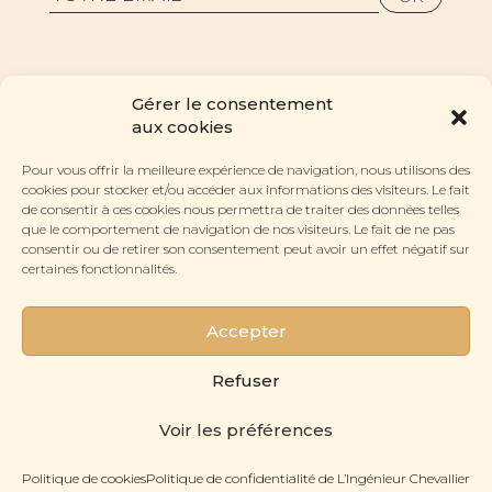
Gérer le consentement
aux cookies
Pour vous offrir la meilleure expérience de navigation, nous utilisons des
cookies pour stocker et/ou accéder aux informations des visiteurs. Le fait
de consentir à ces cookies nous permettra de traiter des données telles
RUBRIQUES
que le comportement de navigation de nos visiteurs. Le fait de ne pas
Les Lunettes
consentir ou de retirer son consentement peut avoir un effet négatif sur
CONTACT
certaines fonctionnalités.
Le Labo
Nous contacter
L'Histoire
À PROPOS
La Boutique Pyramides
L'Atelier
Accepter
La Gazette
SUIVEZ-NOUS
La Revue de Presse
Instagram
Refuser
Facebook
© 2022- 2026 L'Ingénieur Chevallier. Tous droits réservés.
Plan du site
.
Voir les préférences
Politique de confidentialité
.
Mentions légales et crédits
.
Politique de cookies
Politique de confidentialité de L’Ingénieur Chevallier
PRENDRE UN RENDEZ-VOUS