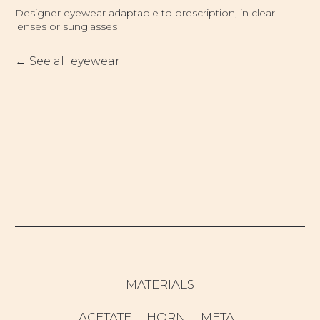
Designer eyewear adaptable to prescription, in clear
lenses or sunglasses
← See all eyewear
MATERIALS
ACETATE
HORN
METAL