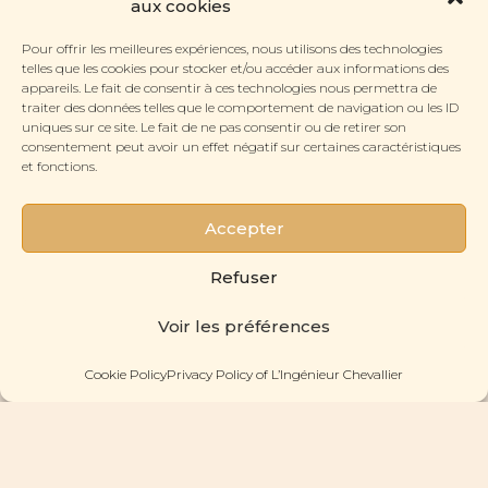
aux cookies
Pour offrir les meilleures expériences, nous utilisons des technologies
telles que les cookies pour stocker et/ou accéder aux informations des
appareils. Le fait de consentir à ces technologies nous permettra de
traiter des données telles que le comportement de navigation ou les ID
SECTIONS
uniques sur ce site. Le fait de ne pas consentir ou de retirer son
Eyeglasses
consentement peut avoir un effet négatif sur certaines caractéristiques
CONTACT
et fonctions.
The Lab
Contact Us
The History
ABOUT US
The Pyramides Shop
The Workshop
Accepter
The Gazette
FOLLOW US
The Press Review
Instagram
Refuser
Facebook
© 2022- 2026 L'Ingénieur Chevallier. All rights reserved.
Sitemap
.
Voir les préférences
Privacy Policy
.
Legal Notice & Credits
.
Cookie Policy
Privacy Policy of L’Ingénieur Chevallier
MAKE AN APPOINTMENT