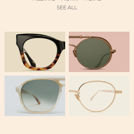
SEE ALL
M1022
2809H V2
40-I
GL 208