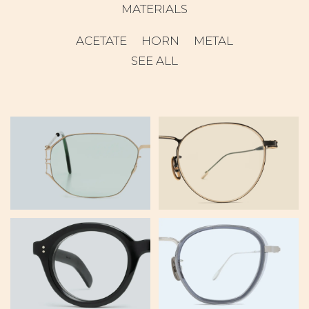
MATERIALS
ACETATE
HORN
METAL
SEE ALL
GAÏA
KYOTO
DEEPA
U120