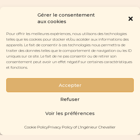
Gérer le consentement
aux cookies
Pour offrir les meilleures expériences, nous utilisons des technologies
telles que les cookies pour stocker et/ou accéder aux informations des
appareils. Le fait de consentir à ces technologies nous permettra de
traiter des données telles que le comportement de navigation ou les ID
SECTIONS
uniques sur ce site. Le fait de ne pas consentir ou de retirer son
Eyeglasses
consentement peut avoir un effet négatif sur certaines caractéristiques
CONTACT
et fonctions.
The Lab
Contact Us
The History
ABOUT US
The Pyramides Shop
The Workshop
Accepter
The Gazette
FOLLOW US
The Press Review
Instagram
Refuser
Facebook
© 2022- 2026 L'Ingénieur Chevallier. All rights reserved.
Sitemap
.
Voir les préférences
Privacy Policy
.
Legal Notice & Credits
.
Cookie Policy
Privacy Policy of L’Ingénieur Chevallier
MAKE AN APPOINTMENT