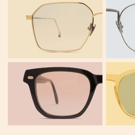
MARKOWE
VASSILIEF
PALMER
GOPNIK